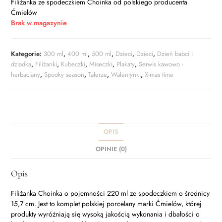
Filiżanka ze spodeczkiem Choinka od polskiego producenta
Ćmielów
Brak w magazynie
Kategorie:
300 ml
,
400 ml
,
500 ml
,
Dzieci
,
Dzieci
,
Dzień babci i
dziadka
,
Filiżanki
,
Kubeczki
,
Miseczki
,
Plakaty
,
Serwis kawowo -
herbaciany
,
Spooky season
,
Talerze
,
Walentynki
,
X-mas time
OPIS
OPINIE (0)
Opis
Filiżanka Choinka o pojemności 220 ml ze spodeczkiem o średnicy
15,7 cm. Jest to komplet polskiej porcelany marki Ćmielów, której
produkty wyróżniają się wysoką jakością wykonania i dbałości o