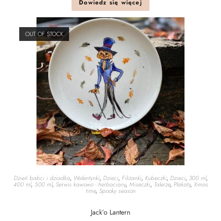
Dowiedz się więcej
OUT OF STOCK
Dzień babci i dziadka
,
Walentynki
,
Dzieci
,
Filiżanki
,
Kubeczki
,
Dzieci
,
300 ml
,
400 ml
,
500 ml
,
Serwis kawowo - herbaciany
,
Miseczki
,
Talerze
,
Plakaty
,
X-mas
time
,
Spooky season
Jack’o Lantern