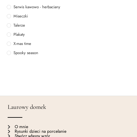
Serwis kawowo - herbaciany
Miseczki
Talerze
Plakaty
X-mas time
Spooky season
Laurowy domek
O mnie
Rysunki dzieci na porcelanie
Stwórz własny wzór