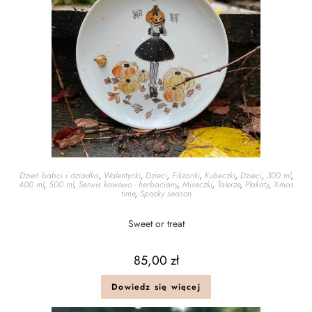
Dzień babci i dziadka
,
Walentynki
,
Dzieci
,
Filiżanki
,
Kubeczki
,
Dzieci
,
300 ml
,
400 ml
,
500 ml
,
Serwis kawowo - herbaciany
,
Miseczki
,
Talerze
,
Plakaty
,
X-mas
time
,
Spooky season
Sweet or treat
85,00
zł
Dowiedz się więcej