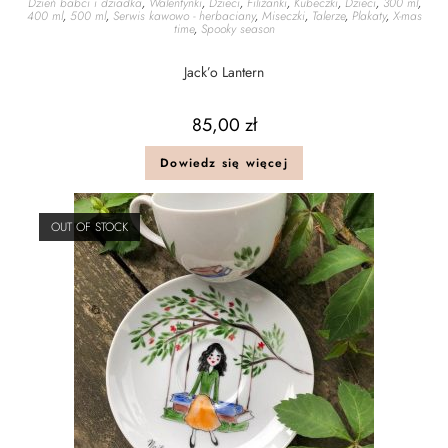
Dzień babci i dziadka
,
Walentynki
,
Dzieci
,
Filiżanki
,
Kubeczki
,
Dzieci
,
300 ml
,
400 ml
,
500 ml
,
Serwis kawowo - herbaciany
,
Miseczki
,
Talerze
,
Plakaty
,
X-mas
time
,
Spooky season
Jack’o Lantern
85,00
zł
Dowiedz się więcej
OUT OF STOCK