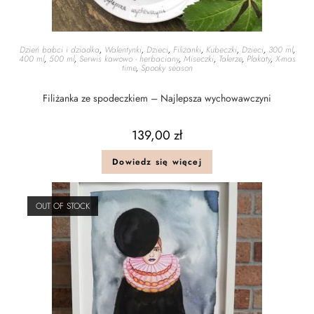
Dzień babci i dziadka
,
Walentynki
,
Dzieci
,
Filiżanki
,
Kubeczki
,
Dzieci
,
300 ml
,
400 ml
,
500 ml
,
Serwis kawowo - herbaciany
,
Miseczki
,
Talerze
,
Plakaty
,
X-mas
time
,
Spooky season
Filiżanka ze spodeczkiem – Najlepsza wychowawczyni
139,00
zł
Dowiedz się więcej
OUT OF STOCK